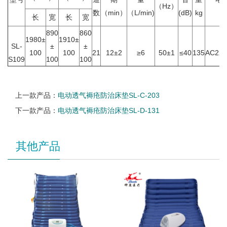
（Hz）
数
（min）
（L/min)
(dB)
kg
v
长
宽
长
宽
890
860
1980±
1910±
SL-
±
±
100
100
21
12±2
≥6
50±1
≤40
135
AC220
S109
100
100
上一款产品：
电动透气褥疮防治床垫SL-C-203
下一款产品：
电动透气褥疮防治床垫SL-D-131
其他产品