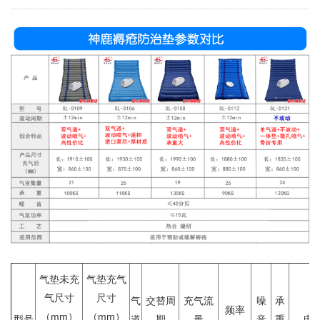
气垫未充
气垫充气
气尺寸
尺寸
气
交替周
充气流
噪
承
频率
（mm）
（mm）
型号
道
期
量
音
重
电