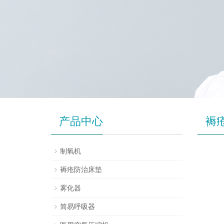
产品中心
褥
制氧机
褥疮防治床垫
雾化器
简易呼吸器