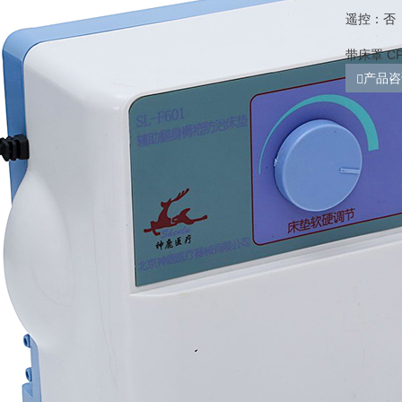
遥控：否
带床罩 C
产品咨