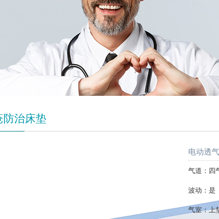
疮防治床垫
电动透气
气道：四
波动：是
气室：上垫