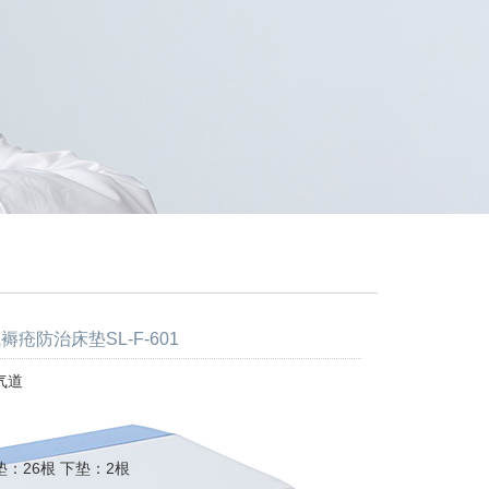
褥疮防治床垫SL-F-601
气道
：26根 下垫：2根